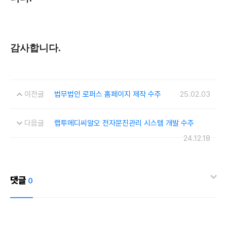
감사합니다.
이전글
법무법인 로퍼스 홈페이지 제작 수주
25.02.03
다음글
랩투메디씨알오 전자문진관리 시스템 개발 수주
24.12.18
댓글
0