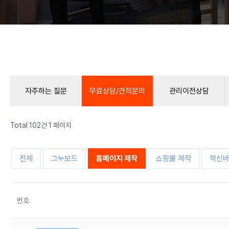
자주하는 질문
무료상담/견적문의
관리이전상담
Total 102건
1 페이지
전체
그누보드
홈페이지 제작
쇼핑몰 제작
혁신바
번호