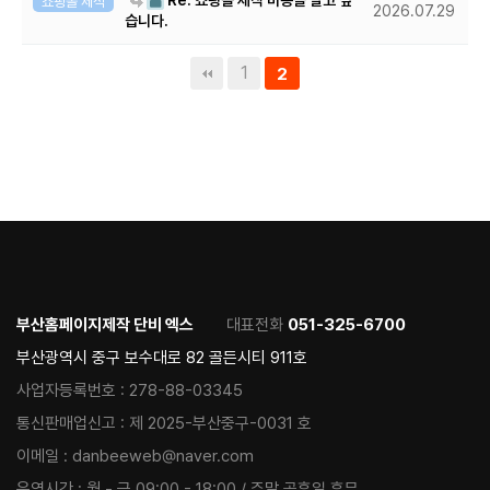
Re: 쇼핑몰 제작 비용을 알고 싶
쇼핑몰 제작
2026.07.29
습니다.
1
2
부산홈페이지제작 단비 엑스
대표전화
051-325-6700
부산광역시 중구 보수대로 82 골든시티 911호
사업자등록번호 :
278-88-03345
통신판매업신고 :
제 2025-부산중구-0031 호
이메일 :
danbeeweb@naver.com
운영시간 :
월 - 금 09:00 - 18:00 / 주말 공휴일 휴무